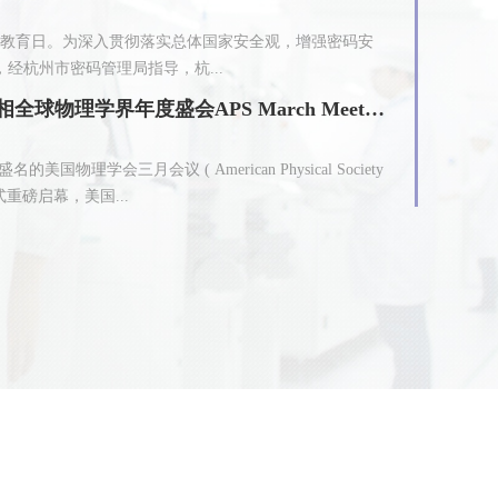
教育日。为深入贯彻落实总体国家安全观，增强密码安
经杭州市密码管理局指导，杭...
顶峰相见 | 浙江九州量子亮相全球物理学界年度盛会APS March Meeting
国物理学会三月会议 ( American Physical Society
”模式重磅启幕，美国...
式公布！九州量子参与建设
批准并公布了两项针对量子通信领域的行业标准：《量
（YD/T 6309-2024）、《基于...
届北交所&新三板企业风云际会”两项大奖
助力创新型企业高质量发展论坛暨第八届北交所&新三板企业
所及新三板投资者保...
强量子信息领域交流合作