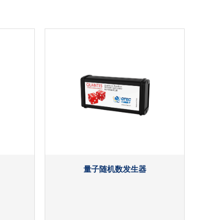
领导人非正式会议在秘鲁利马会议中心举行。习总书记
共促亚太发展》的重要讲话...
项目纳入专项债资本金支持范畴
关于进一步优化地方政府专项债券管理机制的意见》
出，要拓宽专项债券作为项目资本金的...
丰”会优秀解决方案
丰”会在北京丰台区华夏幸福创新中心圆满举行。浙江九州
“浙江九州量子”）自主申...
这项网络安全国家标准正式实施!
量子随机数发生器
，11月1日起，《网络安全技术 信息技术安全评估准
服务接口规范》等13项网络安...