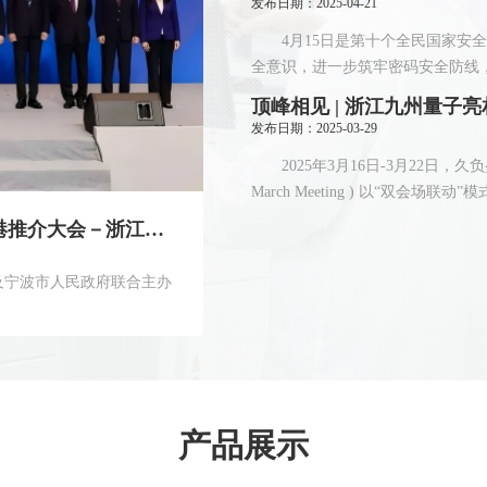
发布日期：2025-04-21
4月15日是第十个全民国家安全
全意识，进一步筑牢密码安全防线，
发布日期：2025-03-29
2025年3月16日-3月22日，久负盛名的美
March Meeting ) 以“双会场联动
九州量子创始人郑韶辉博士受邀出席投资香港推介大会－浙江（宁波）专场暨甬港经济合作论坛
两项量子通信行业新标准正
发布日期：2025-02-17
及宁波市人民政府联合主办
近日，中国工业和信息化部正式
子密钥分发（QKD）网络安全性技术要求》
喜报！九州量子斩获“第八
发布日期：2025-01-14
12月19日，“2024并购重组
产品展示
风云际会”在北京圆满落幕。经由北交
习总书记最新讲话｜提出加