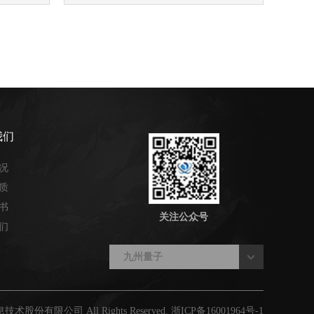
、核聚变、生物制造、6G等未来产业
消息，《党建研究》日前刊发国务院国资委党委署名文
新兴产业和未来产业。 ...
江省工业新产品证书”
有限公司（以下简称“浙江九州量子”）承担的两项省
我们
息化厅组织的鉴定验收...
IE高速密码卡获《商用密码产品认证证书》
况
质
高速密码卡产品通过国家密码管理局安全性审查，成功获
书
关注公众号
颁发的《商用密码产品认证...
们
中标丨2024年四川省交通运输物流公共信息平台网络货运信息监测应用项目
九州量子
的技术和优质的服务，成功中标四川省交通运输厅信息
共信息平台网络货运信息监...
息技术股份有限公司 All Rights Reserved.
浙ICP备16001964号-1