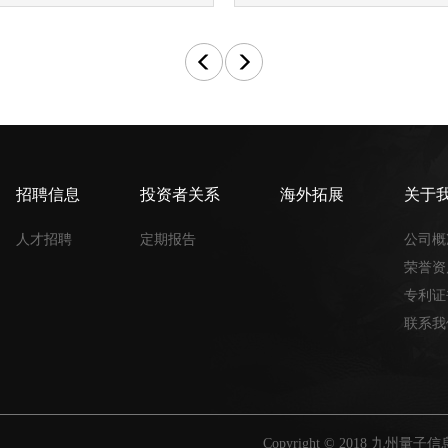
国资委：梯次培育量子科技
发布日期：2024-10-23
据国务院国资委网站10月23日
章，文章提出，加快培育壮大战略性
九州量子两款产品荣获“浙
发布日期：2024-09-18
近日，浙江九州量子信息技术股份
招聘信息
投资者关系
海外拓展
关于
级工业新产品通过了浙江省经济和信
实力认证 | 九州量子PC
人才招聘
定期报告
公司概
发布日期：2024-08-14
荣誉资
近日，九州量子自研的PCI-E
专利证
得国家密码管理局商用密码检测中心
联系我
发布日期：2024-07-08
近日，浙江九州量子凭借其成熟
中心2024年四川省交通运输物流公
Copyright © 2018 九州量子信