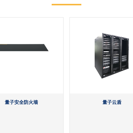
发布日期：2025-01-05
近日，亚太经合组织第三十一次
出席会议并发表题为《共担时代责任 
国务院办公厅：将量子科技
发布日期：2024-12-27
昨日，国务院办公厅正式发布《
（简称《意见》）。《意见》着重指
九州量子荣获2024密码“
发布日期：2024-11-15
近日，备受瞩目的2024密码“
量子信息技术股份有限公司（以下简称
11月起，九州量子参编的
量子安全防火墙
量子云盾
发布日期：2024-10-30
据国家市场监督管理总局网站消息
则》、《网络安全技术 证书应用综合