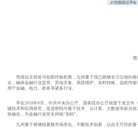
图为
凭借自主研发与创新经验积累，九州量子现已能够全方位地向银行
全，确保金融行业监管、异地灾备、系统维护、实时转账、远程传输
用于金融、电力、政务等诸多行业。
早在2018年8月，中共中央办公厅、国务院办公厅就曾下发文件《金
键技术和应用研究，促进密码与量子技术、云计算、大数据等新兴技
效融合，为金融行业安全持续“加码”。
九州量子将继续紧随市场变化、不断技术创新，以自主可控的量子