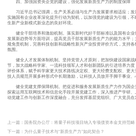
四、加强国资央企党的建设，强化发展新质生产力的制度保障
习近平总书记强调，生产关系必须与生产力发展要求相适应；发展
实施国有企业改革深化提升行动为契机，以加强党的建设为引领，不
生新产业新模式新业态的良好环境。
健全干部培养和激励机制。落实新时代好干部标准以及国有企业领
发展新趋势等方面培训，提高党员干部发展新质生产力的能力水平；
规免责机制，完善科技创新和战略性新兴产业投资评价方式，支持各
氛围。
健全人才发展体制机制。坚持党管人才原则，把加快建设国家战略
节，加大战略科学家、一流科技领军人才和创新团队的引进培养力度
评价体系，赋予科学家更大技术路线决定权、更大经费支配权、更大
技人员规范开展多种形式中长期激励，让科技人员放开手脚干事业、
健全党建支撑保障机制。把促进和服务发展新质生产力作为国企党
探索运用互联网技术和信息化手段开展党建工作，深入推进产学研、上
动党建工作与创新工作深度融合，充分发挥基层党组织、广大党员在
上一篇：国务院办公厅：将量子科技项目纳入专项债资本金支持范畴
下一篇：为什么量子技术与“新质生产力”如此契合？