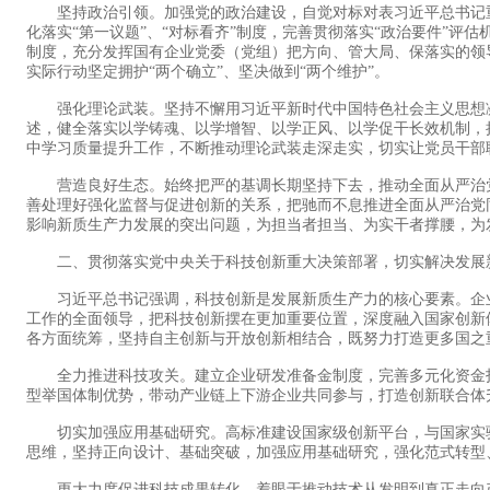
坚持政治引领。加强党的政治建设，自觉对标对表习近平总书记重
化落实“第一议题”、“对标看齐”制度，完善贯彻落实“政治要件”
制度，充分发挥国有企业党委（党组）把方向、管大局、保落实的领
实际行动坚定拥护“两个确立”、坚决做到“两个维护”。
强化理论武装。坚持不懈用习近平新时代中国特色社会主义思想凝
述，健全落实以学铸魂、以学增智、以学正风、以学促干长效机制，把
中学习质量提升工作，不断推动理论武装走深走实，切实让党员干部
营造良好生态。始终把严的基调长期坚持下去，推动全面从严治党
善处理好强化监督与促进创新的关系，把驰而不息推进全面从严治党
影响新质生产力发展的突出问题，为担当者担当、为实干者撑腰，为
二、贯彻落实党中央关于科技创新重大决策部署，切实解决发展
习近平总书记强调，科技创新是发展新质生产力的核心要素。企业
工作的全面领导，把科技创新摆在更加重要位置，深度融入国家创新
各方面统筹，坚持自主创新与开放创新相结合，既努力打造更多国之
全力推进科技攻关。建立企业研发准备金制度，完善多元化资金投
型举国体制优势，带动产业链上下游企业共同参与，打造创新联合体
切实加强应用基础研究。高标准建设国家级创新平台，与国家实验
思维，坚持正向设计、基础突破，加强应用基础研究，强化范式转型
更大力度促进科技成果转化。着眼于推动技术从发明到真正走向产