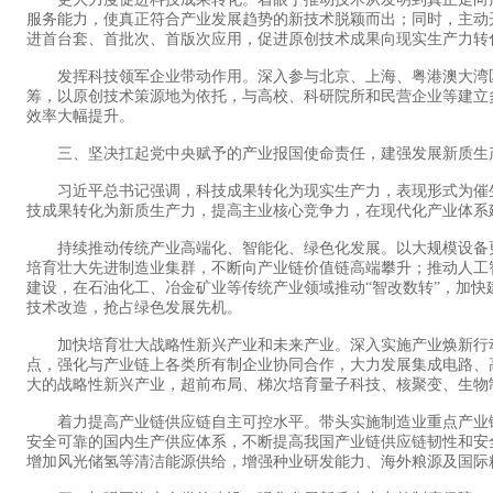
服务能力，使真正符合产业发展趋势的新技术脱颖而出；同时，主动
进首台套、首批次、首版次应用，促进原创技术成果向现实生产力转
发挥科技领军企业带动作用。深入参与北京、上海、粤港澳大湾区
筹，以原创技术策源地为依托，与高校、科研院所和民营企业等建立
效率大幅提升。
三、坚决扛起党中央赋予的产业报国使命责任，建强发展新质生
习近平总书记强调，科技成果转化为现实生产力，表现形式为催生
技成果转化为新质生产力，提高主业核心竞争力，在现代化产业体系
持续推动传统产业高端化、智能化、绿色化发展。以大规模设备更
培育壮大先进制造业集群，不断向产业链价值链高端攀升；推动人工
建设，在石油化工、冶金矿业等传统产业领域推动“智改数转”，加
技术改造，抢占绿色发展先机。
加快培育壮大战略性新兴产业和未来产业。深入实施产业焕新行动
点，强化与产业链上各类所有制企业协同合作，大力发展集成电路、
大的战略性新兴产业，超前布局、梯次培育量子科技、核聚变、生物
着力提高产业链供应链自主可控水平。带头实施制造业重点产业链
安全可靠的国内生产供应体系，不断提高我国产业链供应链韧性和安
增加风光储氢等清洁能源供给，增强种业研发能力、海外粮源及国际